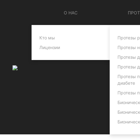
О НАС
ПРОТ
Кто мы
Протезы р
Лицензии
Протезы н
Протезы д
Протезы 
Протезы п
диабете
Протезы п
Бионическ
Бионическ
Бионическ