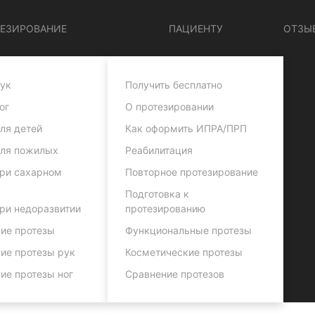
ЕЗИРОВАНИЕ
ПАЦИЕНТУ
ОТЗЫ
ук
Получить бесплатно
ог
О протезировании
ля детей
Как оформить ИПРА/ПРП
для пожилых
Реабилитация
ри сахарном
Повторное протезирование
Подготовка к
ри недоразвитии
протезированию
ие протезы
Функциональные протезы
ие протезы рук
Косметические протезы
ие протезы ног
Сравнение протезов